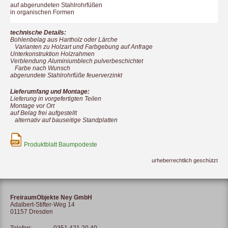
auf abgerundeten Stahlrohrfüßen
in organischen Formen
technische Details:
Bohlenbelag aus Hartholz oder Lärche
Varianten zu Holzart und Farbgebung auf Anfrage
Unterkonstruktion Holzrahmen
Verblendung Aluminiumblech pulverbeschichtet
Farbe nach Wunsch
abgerundete Stahlrohrfüße feuerverzinkt
Lieferumfang und Montage:
Lieferung in vorgefertigten Teilen
Montage vor Ort
auf Belag frei aufgestellt
alternativ auf bauseitige Standplatten
Produktblatt Baumpodeste
urheberrechtlich geschützt
FreiraumObjekte Ney GmbH
Adalbert-Stifter-Weg 14
01157 Dresden