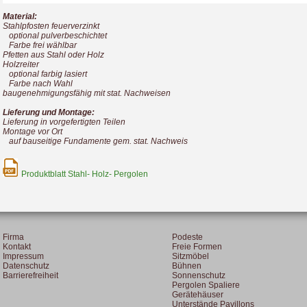
Material:
Stahlpfosten feuerverzinkt
optional pulverbeschichtet
Farbe frei wählbar
Pfetten aus Stahl oder Holz
Holzreiter
optional farbig lasiert
Farbe nach Wahl
baugenehmigungsfähig mit stat. Nachweisen
Lieferung und Montage:
Lieferung in vorgefertigten Teilen
Montage vor Ort
auf bauseitige Fundamente gem. stat. Nachweis
Produktblatt Stahl- Holz- Pergolen
Firma
Podeste
Kontakt
Freie Formen
Impressum
Sitzmöbel
Datenschutz
Bühnen
Barrierefreiheit
Sonnenschutz
Pergolen Spaliere
Gerätehäuser
Unterstände Pavillons