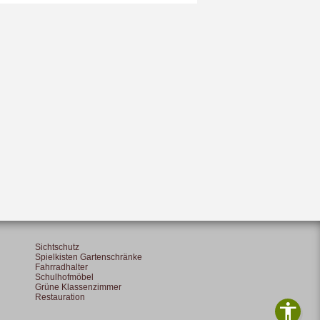
Sichtschutz
Spielkisten Gartenschränke
Fahrradhalter
Schulhofmöbel
Grüne Klassenzimmer
Restauration