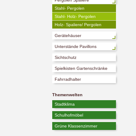
Pergolen Spaliere
Stahl- Pergolen
Stahl- Holz- Pergolen
Holz- Spaliere/ Pergolen
Gerätehäuser
Unterstände Pavillons
Sichtschutz
Spielkisten Gartenschränke
Fahrradhalter
Themenwelten
Stadtklima
Schulhofmöbel
Grüne Klassenzimmer