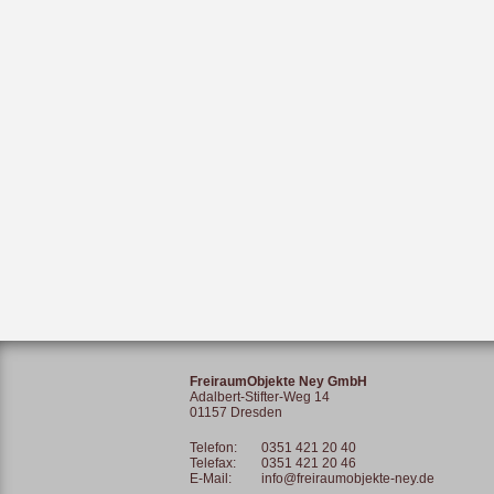
FreiraumObjekte Ney GmbH
Adalbert-Stifter-Weg 14
01157 Dresden
Telefon:
0351 421 20 40
Telefax:
0351 421 20 46
E-Mail:
info@freiraumobjekte-ney.de